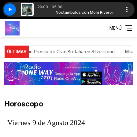
20:00 - 05:00
on Moni Riveros
NOC J04
NOC J04
Noctambulos con Moni Riveros
MENÚ
tion del Gran Premio de Gran Bretaña en Silverstone
ÚLTIMAS
Misión cu
Horoscopo
Viernes 9 de Agosto 2024