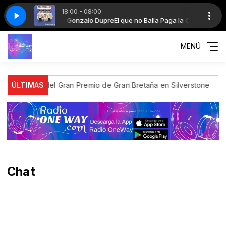
18:00 - 08:00
a Paga la Cuenta con Gonzalo Dupre
jar de Amarte_zATWayEIcSw
Cómo Dejar de Amarte_zATWayEIcSw
El que no Baila Paga la Cuenta con 
MENÚ
ole position del Gran Premio de Gran Bretaña en Silverstone
ÚLTIMAS
M
Chat