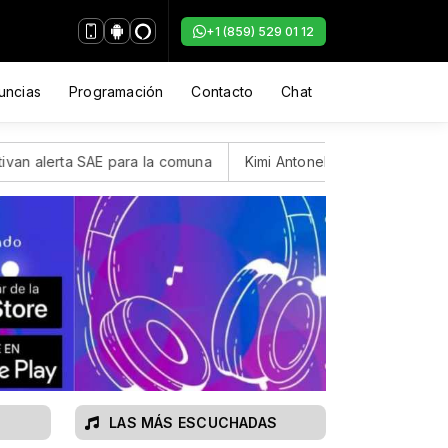
+1 (859) 529 01 12
uncias
Programación
Contacto
Chat
la comuna
Kimi Antonelli, el joven italiano de Mercedes, se q
LAS MÁS ESCUCHADAS