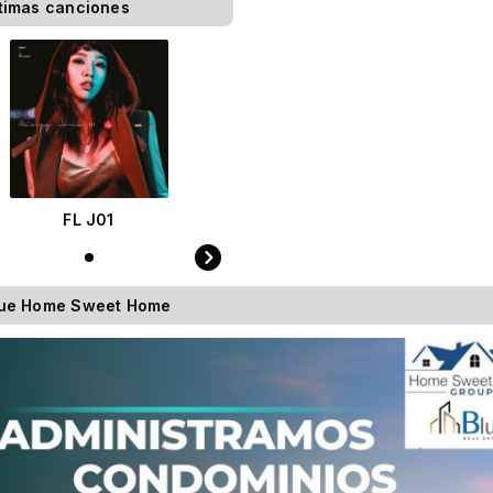
timas canciones
FL J01
lue Home Sweet Home