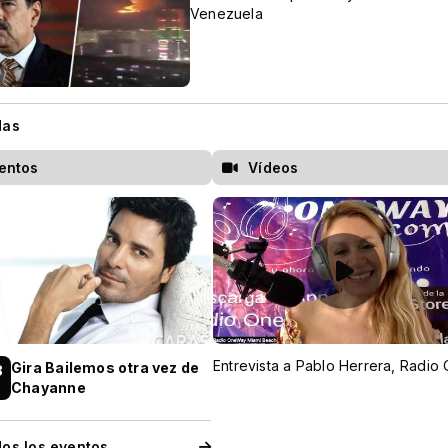
Venezuela
das
entos
Vídeos
Gira Bailemos otra vez de
8
0
Chayanne
dos los eventos