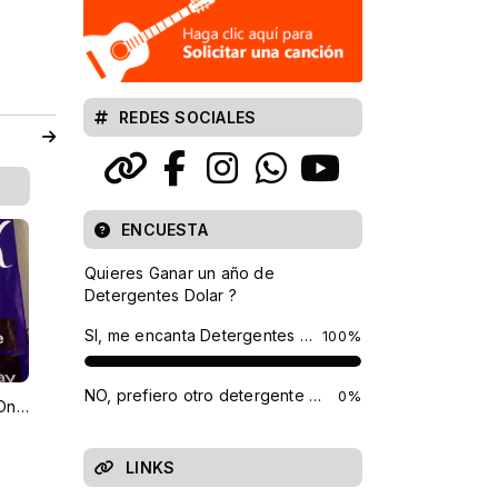
REDES SOCIALES
ENCUESTA
Quieres Ganar un año de
Detergentes Dolar ?
SI, me encanta Detergentes Dolar
100%
NO, prefiero otro detergente y que mi ropa quede fea y con olor a camello
0%
Entrevista a Pablo Herrera, Radio OneWay
LINKS