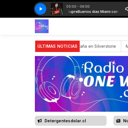
05:00 - 09:00
os dias Miami con Gonzalo Dupre
FL J01
FL J01
Buenos dias Miami con Gonzalo Dupre
 Premio de Gran Bretaña en Silverstone
ÚLTIMAS NOTICIAS
Misión cumplida
In
Detergentesdolar.cl
No