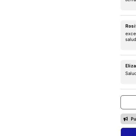
Rosi
excel
salud
Eliz
Salud
Pu