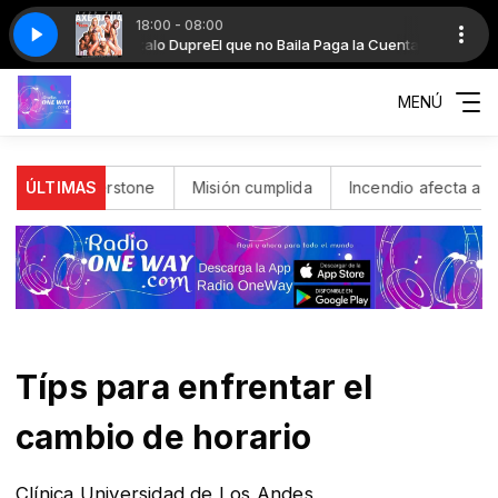
18:00 - 08:00
e Con Brenda Carvalho Y Paloma Fiuza
Cuenta con Gonzalo Dupre
El que no Baila Paga la Cuenta con Gonzalo Du
Danza La Manivela Axebahia Coreo
MENÚ
Silverstone
ÚLTIMAS
Misión cumplida
Incendio afecta a papelera e
Típs para enfrentar el
cambio de horario
Clínica Universidad de Los Andes