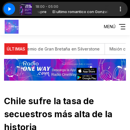
18:00 - 05:00
UEL 1984 REMASTERIZADO
o con Gonzalo Dupre
El ultimo romantico con Gonzalo Dupre
PALABRA DE HONOR LUIS MIGUEL 1984 REMA
MENÚ
Premio de Gran Bretaña en Silverstone
ÚLTIMAS
Misión cumplida
In
Chile sufre la tasa de
secuestros más alta de la
historia