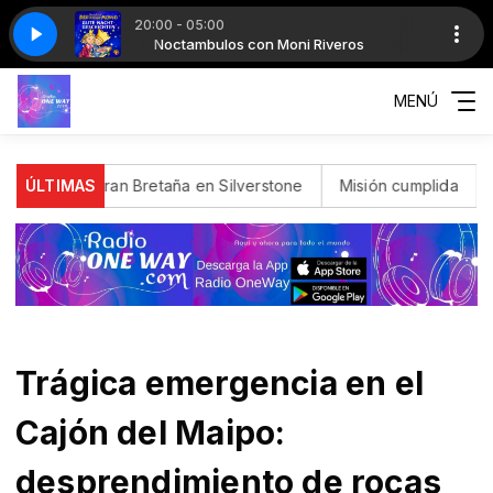
20:00 - 05:00
iveros
 J03
NOC J03
Noctambulos con Moni Riveros
MENÚ
 de Gran Bretaña en Silverstone
ÚLTIMAS
Misión cumplida
Incendio 
Trágica emergencia en el
Cajón del Maipo:
desprendimiento de rocas