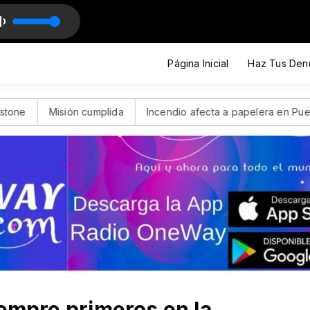
 Dupre
 Haces Tanto Bien_bWQul83KtqI (1)
Página Inicial
Haz Tus Den
 cumplida
Incendio afecta a papelera en Puente Alto: Activan
iempre primeros en la