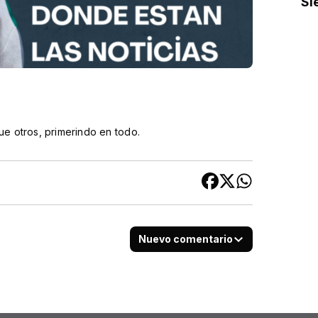
Si
ue otros, primerindo en todo.
Nuevo comentario