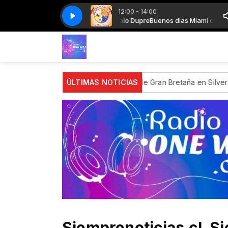
12:00 - 14:00
rosas - Me Haces Tanto Bien_bWQul83KtqI (1)
Buenos dias Miami con Gonzalo Dupre
Buenos dias Miami con Gonzalo
Amistades Peligrosas - Me
position del Gran Premio de Gran Bretaña en Silverstone
ÚLTIMAS NOTICIAS
Misión
Siemprenoticias.cl. S