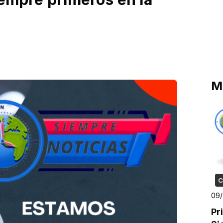
M
C
09
Pr