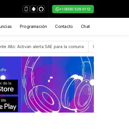
+1 (859) 529 01 12
uncias
Programación
Contacto
Chat
 alerta SAE para la comuna
Kimi Antonelli, el joven italiano 