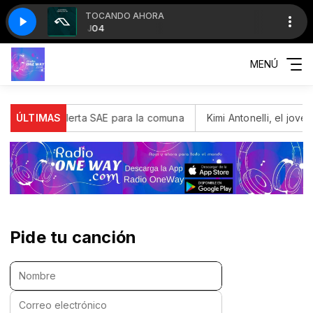
TOCANDO AHORA
 con RadioOneWay.com
L J04
FL J04
Frecuencia Latina con RadioOneWay.com
MENÚ
to: Activan alerta SAE para la comuna
ÚLTIMAS
Kimi Antonelli, el jove
Pide tu canción
Nombre:
Correo electrónico: